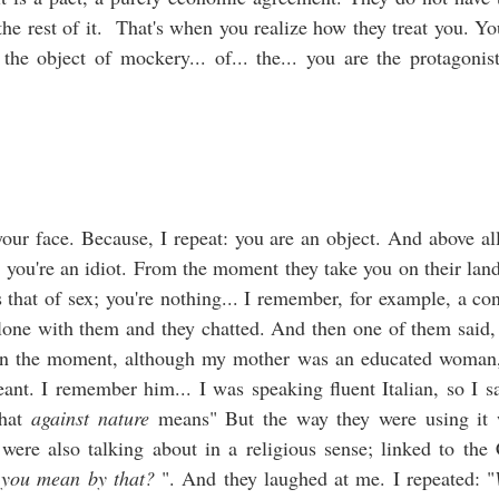
Arendt, une distinction est à faire entre l’œuvre et le travail.
the rest of it. That's when you realize how they treat you. Yo
œuvre, ce qui dure, le travail, l’éphémère, ce qui est consommé pour
 the object of mockery... of... the... you are the protagoni
s besoins. « Le travail de notre corps et l’œuvre de nos mains »
sait Locke dans le Second traité du gouvernement civil (1760).
tte confusion est le grand mal de la modernité. Nous ne produisons
us pour l’œuvre. L’homo faber est en déclin.
Le Brexit vécu par un Français de Londres
UN
your face. Because, I repeat: you are an object. And above all
25
Le vote « remain » (rester) était destiné à perdre le referendum
at; you're an idiot. From the moment they take you on their land
atre peuples de l’Union européenne ont maintenant voté contre le
 that of sex; you're nothing... I remember, for example, a co
ojet néolibéral imposé par Bruxelles. Ce fut tout d’abord les Français
lone with them and they chatted. And then one of them said,
i, le 29 mai 2005, votèrent à 54,68% contre le traité de Rome 2. Trois
urs plus tard, les Hollandais firent de même. Le 5 juillet 2015, c’est au
 in the moment, although my mother was an educated woman
ur des Grecs de voter contre le saccage de leur pays par le
ant. I remember him... I was speaking fluent Italian, so I sa
ouvernement Merkel et les banques françaises et allemandes.
what
against nature
means" But the way they were using it
 were also talking about in a religious sense; linked to the
LA CAISSIÉRE DE RENNES ET SON BAC +6
UN
 you mean by that?
". And they laughed at me. I repeated: "
24