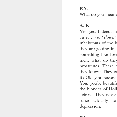
Re
P.N.
What do you mean? 
Ca
A. K.
F
Yes, yes. Indeed. In
caves I went down
"
Pa
inhabitants of the 
un
they are getting int
something like love
N
men, what do they
prostitutes. Thes
they know? They com
Le
it? Ok, you possess
U
You, you're beautif
ap
the blondes of Hol
et
actress. They never
-unconsciously- t
La
depression.
da
de
N