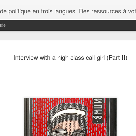
ces à votre disposition; des textes d'information ou d'opinion pour mieux s'orienter car ce portail n'est pas neutre. Un éléphant dans le salon? Il faudrait être fou pour le voir! Best blog on politics - Resources at your disposition; this blog contains both articles
ide
Nicolas Fraigniaud critiqu
APR
Interview with a high class call-girl (Part II)
11
Louisiana de Philippe Na
LOUISIANA
Je viens de lire Louisiana de Philippe Nadouce, aux é
Deux Crânes.