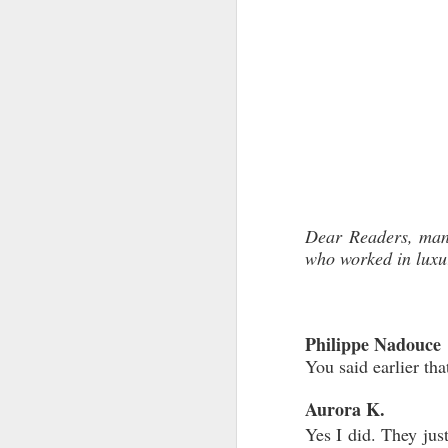
Dear Readers, many 
who worked in luxur
Philippe Nadouce
You said earlier th
Aurora K.
Yes I did. They just