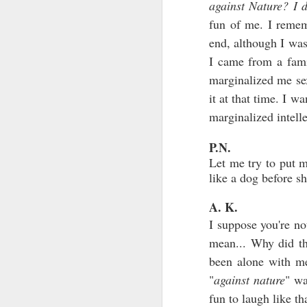
against Nature?
I 
fun of me. I remem
« 
vi
end, although I was
tu
I came from a famil
marginalized me sex
P
it at that time. I wa
« 
marginalized intelle
An
n
J
P.N.
Let me try to put m
like a dog before 
"
L
A. K.
g
y 
I suppose you're no
s
mean... Why did th
been alone with m
Je
"
against nature
" wa
C’
N
fun to laugh like t