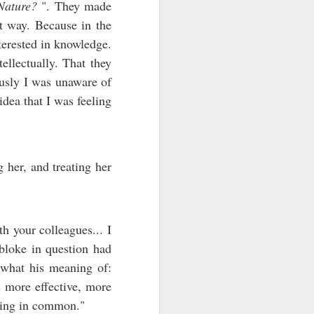
Nature?
". They made
t way. Because in the
terested in knowledge.
ellectually. That they
ously I was unaware of
 idea that I was feeling
g her, and treating her
th your colleagues... I
bloke in question had
what his meaning of:
 more effective, more
thing in common."