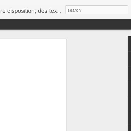
 of information and of opinion. The content is not neutral. "An elephant in the room": you would be crazy to see it!
e
douce
ditions Les