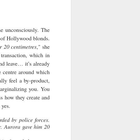
ne unconsciously. The
r of Hollywood blonds.
r 20 centimetres
," she
transaction, which in
nd leave… it’s already
he centre around which
lly feel a by-product,
marginalizing you. You
ss how they create and
 yes.
rded by police forces.
r. Aurora gave him 20