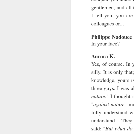
gentlemen, and all 
L’
I tell you, you are
no
di
colleagues or...
Ce
Philippe Nadouce
pl
In your face?
Aurora K.
J
Yes, of course. In 
silly. It is only th
Qu
knowledge, yours is
pr
three guys. I was a
qu
jo
nature
." I thought
to
"
against nature
" me
g
fully understand 
understand... They
J
said: "
But what do