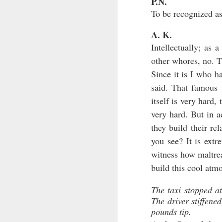
P.N.
To be recognized a
V
A. K.
Intellectually; as
P
other whores, no. T
T
Since it is I who h
Ra
said. That famous 
itself is very hard
Th
N
t
very hard. But in a
they build their re
S
you see? It is extr
L
On
witness how maltrea
em
Ma
build this cool atmo
se
Pa
au
ré
The taxi stopped at
ai
The driver stiffen
d
pounds tip.
pr
N