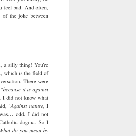
u feel bad. And often,
st of the joke between
, a silly thing! You're
, which is the field of
nversation. There were
 "
because it is against
, I did not know what
id, "
Against nature
, I
 was… odd. I did not
 Catholic dogma. So I
What do you mean by