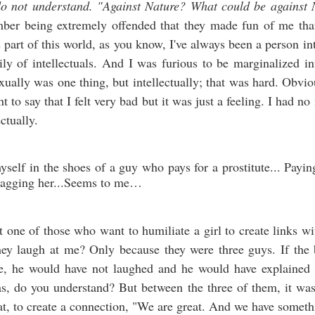
REPORTAGE DE STÉPHANE ET PHILIPPE NADOUCE
do not understand. "Against Nature? What could be against 
ber being extremely offended that they made fun of me tha
La situation la plus délicate qu’une caissière a à gérer parce qu'on le
t toutes au moins une fois... tu vois, si tu ne travailles pas à l’école,
 part of this world, as you know, I've always been a person in
 finiras caissière ! »
y of intellectuals. And I was furious to be marginalized int
ually was one thing, but intellectually; that was hard. Obvi
REMIÈRE PARTIE
nt to say that I felt very bad but it was just a feeling. I had no
Et oui, si tu ne travailles pas à l’école, tu finiras caissière ! » nous dit
ctually.
ne Sam, une charmante caissière de Rennes qui va faire l’objet de
otre nouveau numéro de « Un éléphant dans la salon ».
Plus de 100.000 SDF en France
UN
24
Un reportage de Philippe et Stéphane Nadouce
yself in the shoes of a guy who pays for a prostitute... Payin
shagging her...Seems to me…
Euh… Le loyer on peut le payer… Largement… Largement…
argement… Que demain… qui s’étonnent pas, la police, le
ouvernement, les présidences… tout ce qui s’ensuit… que… ben, qu’il
ait le feu… qu’il y ait le feu dans les rues… Il faudra pas qui
t one of those who want to humiliate a girl to create links wi
’étonnent…
ey laugh at me? Only because they were three guys. If the 
e, he would have not laughed and he would have explained 
 ne quitterai pas ces lieux le temps qu’il y aura pas de solution !
s, do you understand? But between the three of them, it was
est honteux de voir ça !"
Paul Gauguin, or the truncated posterity of a maverick
OV
hat, to create a connection, "We are great. And we have some