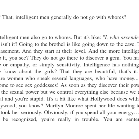
15
portage enregistré en 2007 à la Rochelle (Charente-Maritime).
“He is always poaching on other people’s land; today, he plunders
the savages of Oceania”
That, intelligent men generally do not go with whores?
mille Pissarro - 1894
oreword
telligent men also go to whores. But it's like: "
I, who ascended
 isn’t it? Going to the brothel is like going down to the cave.
ul Gauguin did not escape the status of a "cursed" artist with all the
basement. And they start at their level. And the more intellig
speakable reactions against him which that entail.
o it, you see? They do not go there to discover a gem. You hav
 or empathy, or simply sensitivity. Intelligence has nothin
La théorie de la relativité contre la physique quantique
OV
 know about the girls? That they are beautiful, that’s it
13
Localité
e are women who speak several languages, who have money..
e to see sex goddesses! As soon as they discover their powe
 principe d’indétermination
 the sexual power but we control everything else because we 
ne des expérimentations les plus stupéfiantes de la physique moderne
ul and you're stupid. It's a bit like what Hollywood does with
partient au champ de la physique quantique. Nos idées sur l’univers
lywood, you know? Marilyn Monroe spent her life wanting t
 la nature ultime de la matière s’en sont trouvées transformées.
 took her seriously. Obviously, if you spend all your energy…
o be recognized, you're really in trouble. You are sente
 version quantique de l’expérience des fentes de Young fut répétée
ns de nombreux laboratoires un peu partout sur la planète au cours
s trois quarts de siècle qui nous ont précédés.
The Yellow House (Vincent Van Gogh's great project)
OV