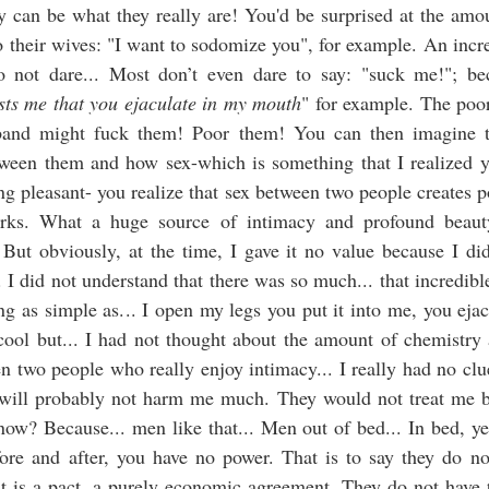
 can be what they really are! You'd be surprised at the amo
Un Fukushima français
Un Fukushima français
SEP
SEP
 to their wives: "I want to sodomize you", for example. An inc
9
8
est-il possible ?
est-il possible ?
Dernier volet de notre
Second volet de notre
o not dare... Most don’t even dare to say: "suck me!"; b
enquête
enquête
usts me that you ejaculate in my mouth
" for example. The po
Les nappes phréatiques et les
Voici le second volet de notre
band might fuck them! Poor them! You can then imagine 
sources en eaux potables ne
enquête sur la sécurité nucléaire
een them and how sex-which is something that I realized yea
peuvent échapper à la
en France. Ce second chapitre
contamination radiologique
analyse la pertinence des plans
ing pleasant- you realize that sex between two people creates 
REPORTAGE: le bagne de Cayenne. Vieille histoire ?
UN
d’urgence mis en place par les
rks. What a huge source of intimacy and profound beaut
28
Une catastrophe de catégorie 7
pouvoirs publics. Ces estimations
Un reportage de Stéphane et Philippe Nadouce
But obviously, at the time, I gave it no value because I di
sur l’échelle d’INES est en soi une
sont contrastées avec les faits qui
situation dont la chronologie est
furent observés sur les sites de
tre livre de la semaine n’est pas une nouveauté mais sa force et son
 I did not understand that there was so much... that incredible
au bas mot de 100.000 ans. Au-
Three Miles Islans, de Tchernobyl
tualité en font un classique du journalisme d’investigation... « Au
g as simple as... I open my legs you put it into me, you eja
delà de l’impact à court terme sur
et de Fukushima Daiichi.
gne » un livre écrit par Albert Londres en 1924 après un séjour, une
les populations lors de la phase
 cool but... I had not thought about the amount of chemistr
scente aux enfers serait-il plus juste de dire, à l’île du Diable, en
d’urgence, le problème est donc à
uyanne ! ».
n two people who really enjoy intimacy... I really had no clue
contempler sur le très long terme ;
pour nous en faire une idée, les
will probably not harm me much. They would not treat me b
peintures paléolithiques de la
ow? Because... men like that... Men out of bed... In bed, y
grotte Chauvet sont
Contre le travail
fore and after, you have no power. That is to say they do n
UN
28
âgées de 35.000 ans.
Différencier l’homo faber de l’animal laborans. Selon Annah
t is a pact, a purely economic agreement. They do not have t