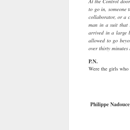
At the Control door
to go in, someone t
collaborator, or a 
« 
l
man in a suit that
arrived in a large 
Pi
allowed to go beyon
A
over thirty minutes
Pa
P.N.
ce
O
Were the girls who 
sp
of
T
Philippe Nadouce
m
ph
di