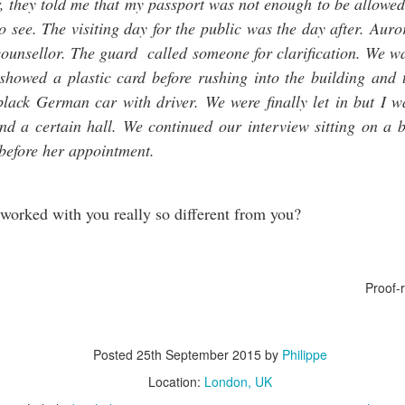
, they told me that my passport was not enough to be allowed
8
Paul Gauguin, ou la postérité tronquée d’un infréquentable
o see. The visiting day for the public was the day after. Aur
counsellor. The guard called someone for clarification. We w
Il est toujours à braconner sur les terrains d’autrui ; aujourd’hui, il pille
es sauvages de l’Océanie »
 showed a plastic card before rushing into the building an
black German car with driver. We were finally let in but I w
ssarro - 1894
d a certain hall. We continued our interview sitting on a b
vant-propos
 before her appointment.
ul Gauguin n’a pas échappé au statut d’artiste « maudit » avec tout
 que cela comporte d’inqualifiable et de gênant.
The Quantum Diaries (Part II)
CT
worked with you really so different from you?
29
The “Quantum Diaries” were written as I began my theoretical
research into quantum physics (Mathematically, only a handful of
ecialists are able to understand the complexity of it and I am not one
 them).
Proof-
hese notes were written in the back and forth movement that occupied
y mind between philosophy, neurobiology and theoretical quantum
ysics, and it is understood, will be of no use to these three
Posted
25th September 2015
by
Philippe
sciplines.
Location:
London, UK