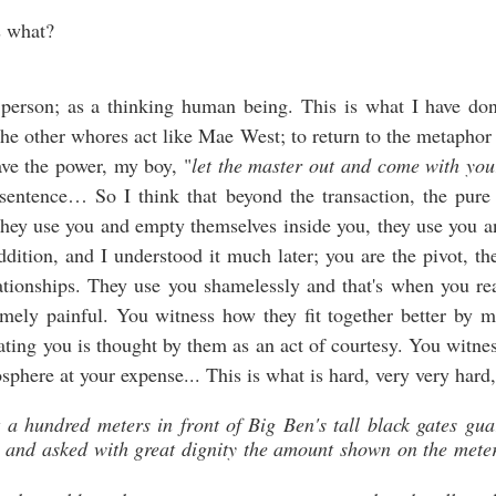
10
Characters:
s what?
incent Van Gogh, 35 years old
 a person; as a thinking human being. This is what I have do
aul Gauguin, 40 years old
he other whores act like Mae West; to return to the metapho
he Postman, Joseph Roulin, 53 years old
ave the power, my boy, "
let the master out and come with you
chel, prostitute, 22 years old
sentence… So I think that beyond the transaction, the pure 
, they use you and empty themselves inside you, they use you a
e scene takes place in Arles, in the Midi region of France between
Gauguin dans les îles du Pacifique (2eme partie)
OV
he 20th October and the 26th December 1888.
ddition, and I understood it much later; you are the pivot, t
9
CHAPITRE 1
lationships. They use you shamelessly and that's when you rea
CENE I
emely painful. You witness how they fit together better by 
e sauvage
 the terrace at the train station cafe just before dawn. The road is
ting you is thought by them as an act of courtesy. You witne
pty and unlit. The large cafe is poorly lit and deserted. Vincent has
is pour l’heure pourquoi ne pas tenter sa chance dans cette ville de
sphere at your expense... This is what is hard, very very hard,
t up his easel in front of the terrace. He paints with rapid strokes.
peete en faisant quelques portraits aux commerçants, militaires et
tres fonctionnaires ? N’est-il pas en mission officielle[1] ? Sa
putation de grand peintre ne le précède-t-elle pas ? On imagine
 a hundred meters in front of Big Ben's tall black gates gua
sément quel effet il put produire chez ses compatriotes et la perplexité
ed and asked with great dignity the amount shown on the mete
es colons devant cette grande gueule aux cheveux longs qui se
oclamait indien du Pérou, descendant en ligne directe des Borg
Paul Gauguin dans les îles du Pacifique
OV