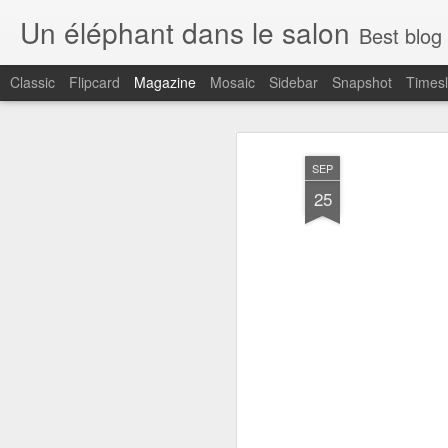
Un éléphant dans le salon
Best blog de politique en trois langues. Des ressour
Classic
Flipcard
Magazine
Mosaic
Sidebar
Snapshot
Timesl
SEP
25