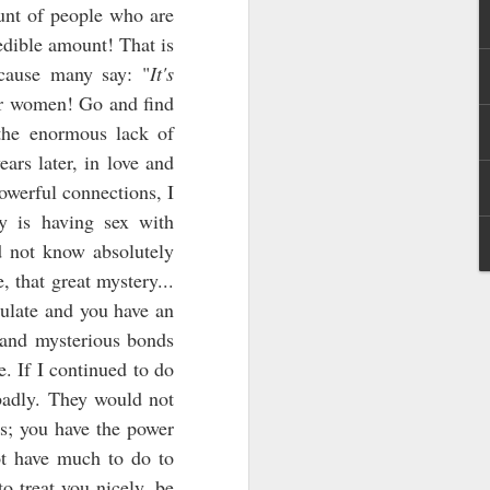
unt of people who are
Un Fukushima français
SEP
redible amount! That is
1
est-il possible ?
Premier volet
ecause many say: "
It's
L’histoire du nucléaire de ces
or women! Go and find
quarante-cinq dernières années
the enormous lack of
est marquée par de belles
rs later, in love and
conquêtes technologiques et par
cinq accidents graves dont quatre
powerful connections, I
catastrophes du type Fukushima.
y is having sex with
La fonte des réacteurs d’une
centrale nucléaire – en d’autres
d not know absolutely
mots : Armageddon- est une
, that great mystery...
éventualité que les experts et les
états sous-estiment
culate and you have an
systématiquement.
y and mysterious bonds
. If I continued to do
Dans cet article, nous allons
passer en revue cinq arguments
adly. They would not
qui nous aideront à étayer cette
es; you have the power
déclaration plutôt alarmante.
ot have much to do to
o treat you nicely, be