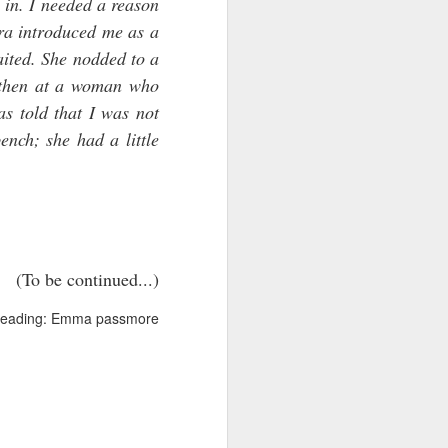
 in. I needed a reason
ora introduced me as a
aited. She nodded to a
d then at a woman who
as told that I was not
ench; she had a little
(To be continued...)
reading: Emma passmore